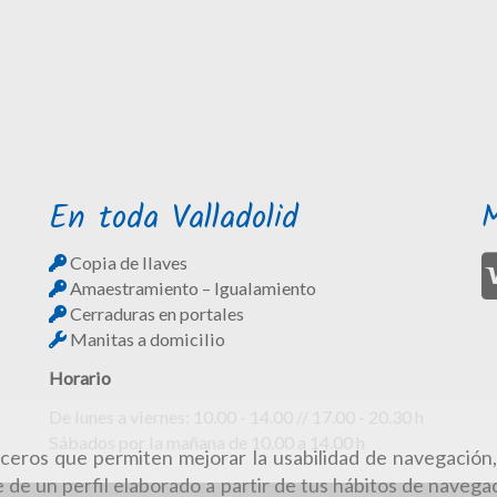
En toda Valladolid
Copia de llaves
Amaestramiento – Igualamiento
Cerraduras en portales
Manitas a domicilio
Horario
De lunes a viernes: 10.00 - 14.00 // 17.00 - 20.30 h
Sábados por la mañana de 10.00 a 14.00 h
erceros que permiten mejorar la usabilidad de navegación,
 de un perfil elaborado a partir de tus hábitos de navegac