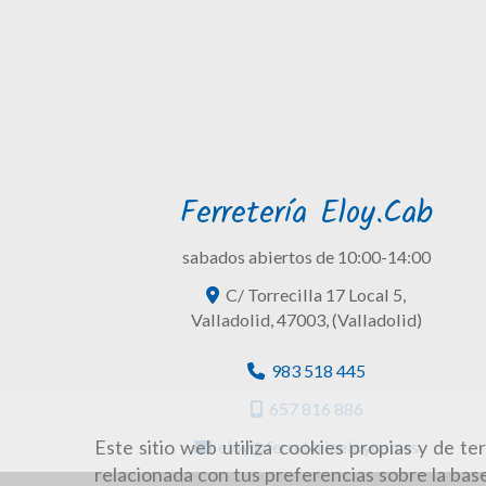
Ferretería Eloy.Cab
sabados abiertos de 10:00-14:00
C/ Torrecilla 17 Local 5,
Valladolid
,
47003
,
(Valladolid)
983 518 445
657 816 886
Este sitio web utiliza cookies propias y de t
eloy
ferreteriaeloycab.es
relacionada con tus preferencias sobre la base