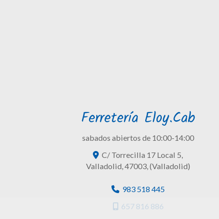
Ferretería Eloy.Cab
sabados abiertos de 10:00-14:00
C/ Torrecilla 17 Local 5,
Valladolid
,
47003
,
(Valladolid)
983 518 445
657 816 886