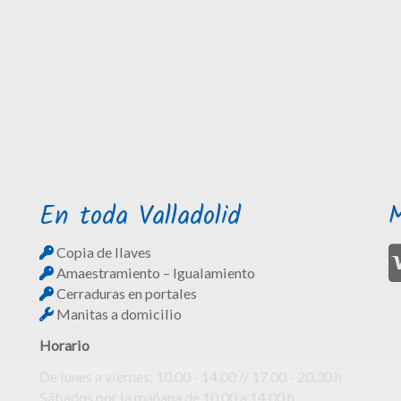
En toda Valladolid
Copia de llaves
Amaestramiento – Igualamiento
Cerraduras en portales
Manitas a domicilio
Horario
De lunes a viernes: 10.00 - 14.00 // 17.00 - 20.30 h
Sábados por la mañana de 10.00 a 14.00 h