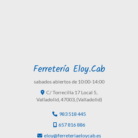
Ferretería Eloy.Cab
sabados abiertos de 10:00-14:00
C/ Torrecilla 17 Local 5,
Valladolid
,
47003
,
(Valladolid)
983 518 445
657 816 886
eloy
ferreteriaeloycab.es