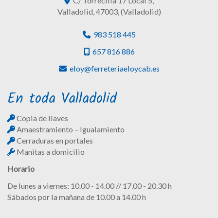
C/ Torrecilla 17 Local 5,
Valladolid
,
47003
,
(Valladolid)
983 518 445
657 816 886
eloy
ferreteriaeloycab.es
En toda Valladolid
Copia de llaves
Amaestramiento – Igualamiento
Cerraduras en portales
Manitas a domicilio
Horario
De lunes a viernes: 10.00 - 14.00 // 17.00 - 20.30 h
Sábados por la mañana de 10.00 a 14.00 h